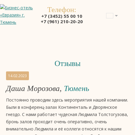
Телефон:
+7 (3452) 55 00 10
+7 (961) 210-20-20
Отзывы
Отзывы
14.02.2023
на
Даша Морозова,
Тюмень
бизнес-
отель
Постоянно проводим здесь мероприятия нашей компании.
4
Были в конференц-залах Континенталь и Дворянское
звезды
гнездо. С нами работает чудесная Людмила Толстогузова,
«Евразия»,
бронь залов проходит очень оперативно, очень
Тюмень
внимательно Людмила и её коллеги относятся к нашим