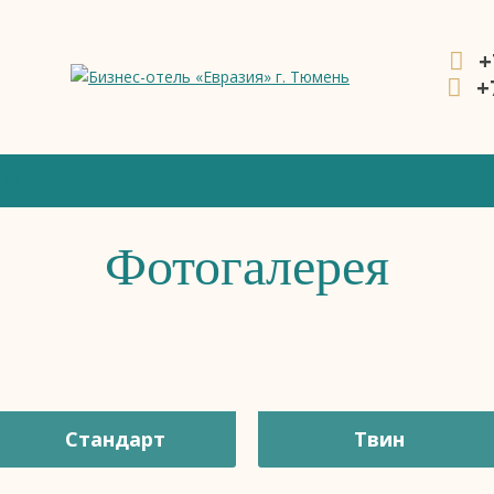
+
+
ния
Фотогалерея
Стандарт
Твин