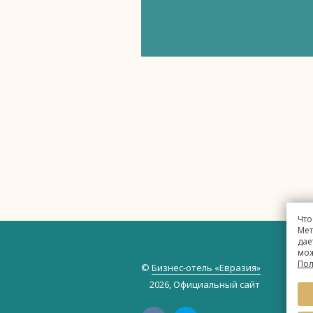
Что
Мет
дае
мож
Пол
©
Бизнес-отель «Евразия»
2026, Официальный сайт