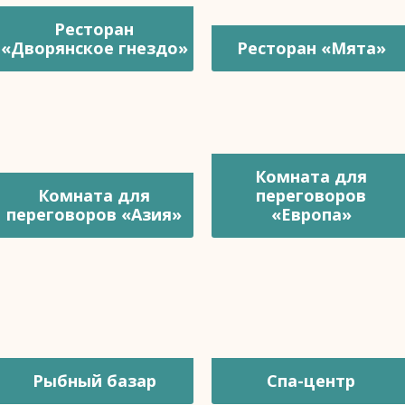
Ресторан
«Дворянское гнездо»
Ресторан «Мята»
Комната для
Комната для
переговоров
переговоров «Азия»
«Европа»
Рыбный базар
Спа-центр