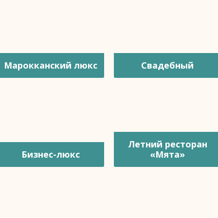
Марокканский люкс
Свадебный
Летний ресторан
Бизнес-люкс
«Мята»