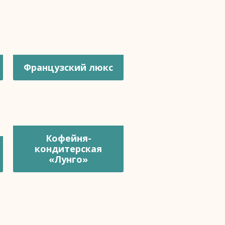
Французский люкс
Кофейня-
кондитерская
«Лунго»