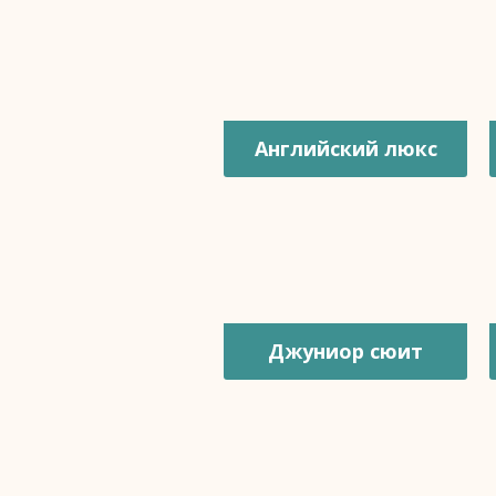
Английский люкс
Джуниор сюит