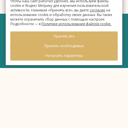
Чтобы наш сайт работал удобнее, мы используем файлы
cookie и Яндекс Метрику для изучения пользовательской
активности. Нажимая «Принять все», вы даете
согласие
на
использование cookie и обработку своих данных. Вы также
можете ограничить сбор данных с помощью настроек.
Подробности — в
Политике использования файлов cookie.
©
Бизнес-отель «Евразия»
Принять все
2026, Официальный сайт
Принять необходимые
Настроить параметры
Правовая информация
Политика обработки персональных данных
Политика использования файлов cookie