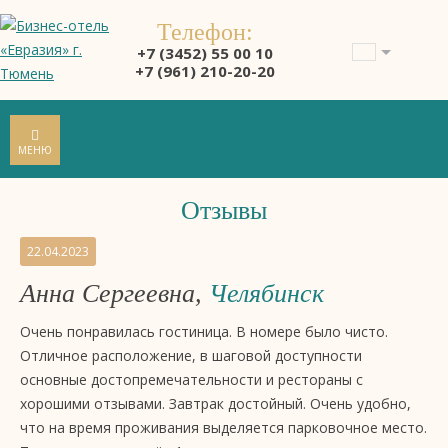
Телефон:
+7 (3452) 55 00 10
+7 (961) 210-20-20
МЕНЮ
Отзывы
Отзывы
22.04.2023
на
Анна Сергеевна,
Челябинск
бизнес-
отель
Очень понравилась гостиница. В номере было чисто.
4
Отличное расположение, в шаговой доступности
звезды
основные достопремечательности и рестораны с
«Евразия»,
хорошими отзывами. Завтрак достойный. Очень удобно,
Тюмень
что на время проживания выделяется парковочное место.