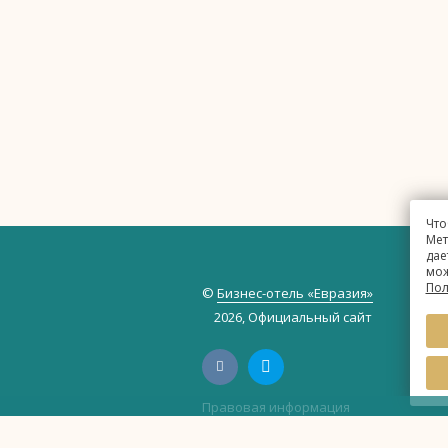
Что
Мет
дае
мож
Пол
©
Бизнес-отель «Евразия»
2026, Официальный сайт
Правовая информация
Политика обработки персональных 