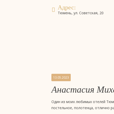
Адрес:
Тюмень, ул. Советская, 20
Бронирование
система онлайн-бронирова
номеров
Отзывы
13.05.2023
Анастасия Мих
на
бизнес-
Один из моих любимых отелей Тюме
постельное, полотенца, отлично р