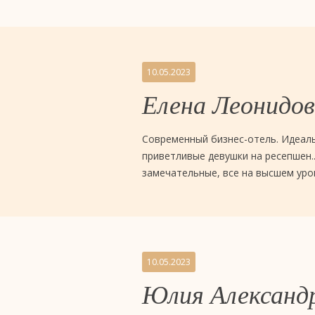
отель
4
звезды
10.05.2023
«Евразия»,
Елена Леонидо
Тюмень
Современный бизнес-отель. Идеаль
приветливые девушки на ресепшен.
замечательные, все на высшем уро
10.05.2023
Юлия Александ