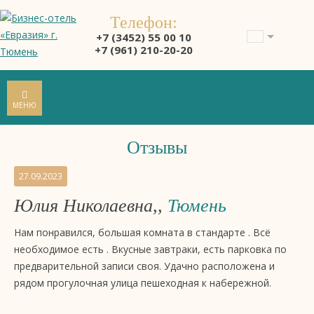
Телефон:
+7 (3452) 55 00 10
+7 (961) 210-20-20
МЕНЮ
Отзывы
Отзывы
27.09.2023
на
Юлия Николаевна,,
Тюмень
бизнес-
отель
Нам понравился, большая комната в стандарте . Всё
4
необходимое есть . Вкусные завтраки, есть парковка по
звезды
предварительной записи своя. Удачно расположена и
«Евразия»,
рядом прогулочная улица пешеходная к набережной.
Тюмень