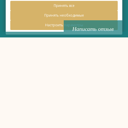
Принять все
2026, Официальный сайт
Принять необходимые
Настроить параметры
Написать отзыв
Правовая информация
Политика обработки персональных данных
Политика использования файлов cookie
03:58
Время
MSK+2 (UTC+6)