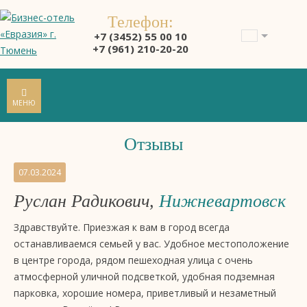
Телефон:
+7 (3452) 55 00 10
+7 (961) 210-20-20
МЕНЮ
Отзывы
Отзывы
07.03.2024
на
Руслан Радикович,
Нижневартовск
бизнес-
отель
Здравствуйте. Приезжая к вам в город всегда
4
останавливаемся семьей у вас. Удобное местоположение
звезды
в центре города, рядом пешеходная улица с очень
«Евразия»,
атмосферной уличной подсветкой, удобная подземная
Тюмень
парковка, хорошие номера, приветливый и незаметный