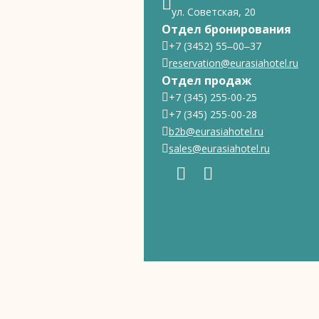
ул. Советская, 20
Отдел бронирования
+7 (3452) 55‒00‒37
reservation@eurasiahotel.ru
Отдел продаж
+7 (345) 255-00-25
+7 (345) 255-00-28
b2b@eurasiahotel.ru
sales@eurasiahotel.ru