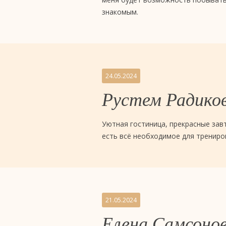
отель
знакомым.
4
звезды
«Евразия»,
24.05.2024
Тюмень
Рустем Радико
Уютная гостиница, прекрасные завт
есть всё необходимое для трениро
21.05.2024
Елена Самсоно