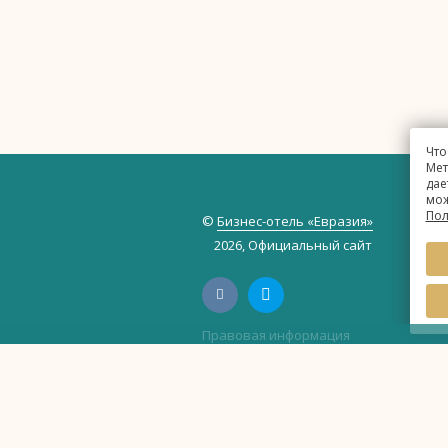
Что
Мет
дае
мож
Пол
©
Бизнес-отель «Евразия»
2026, Официальный сайт
Правовая информация
Политика обработки персональных 
Политика использования файлов cook