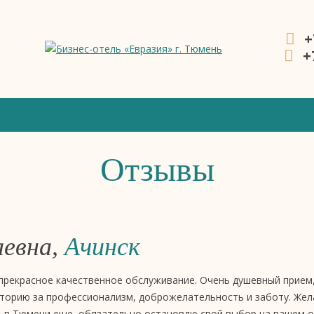
+
+
ния
Отзывы
аевна,
Ачинск
 прекрасное качественное обслуживание. Очень душевный прие
торию за профессионализм, доброжелательность и заботу. Жел
 в Тюмени еще, обязательно остановлю свой выбор на вашем о