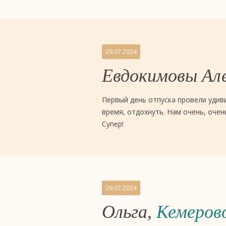
отель
4
звезды
29.07.2024
«Евразия»,
Евдокимовы Але
Тюмень
Первый день отпуска провели удиви
время, отдохнуть. Нам очень, очен
Супер!
29.07.2024
Ольга,
Кемеров