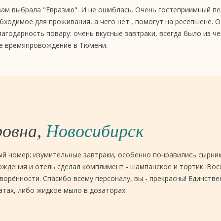
ам выбрала "Евразию". И не ошиблась. Очень гостеприимный пе
бходимое для проживания, а чего нет , помогут на ресепшене. 
лагодарность повару: очень вкусные завтраки, всегда было из ч
ое времяпровождение в Тюмени.
ровна,
Новосибирск
й номер; изумительные завтраки, особенно понравились сырники
ждения и отель сделал комплимент - шампанское и тортик. Вос
ворённости. Спасибо всему персоналу, вы - прекрасны! Единств
тах, либо жидкое мыло в дозаторах.