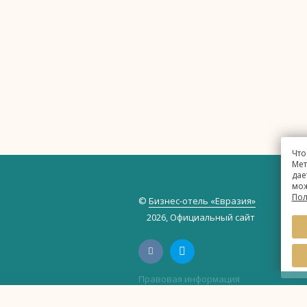
Что
Мет
дае
мож
Пол
©
Бизнес-отель «Евразия»
2026, Официальный сайт
Правовая информация
Политика обработки персональных 