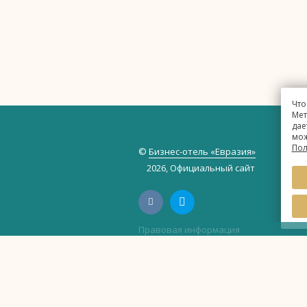
Что
Мет
дае
мож
Пол
©
Бизнес-отель «Евразия»
2026, Официальный сайт
Правовая информация
Политика обработки персональных 
Политика использования файлов cook