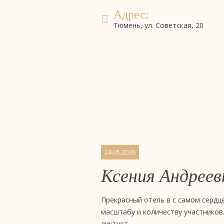
Адрес:
Тюмень, ул. Советская, 20
Бронирование
система онлайн-бронирова
номеров
Отзывы
24.05.2026
Ксения Андреев
на
бизнес-
Прекрасный отель в с самом серд
масштабу и количеству участников
диктует