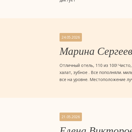
отель
4
звезды
24.05.2026
«Евразия»,
Марина Сергее
Тюмень
Отличный отель, 110 из 100! Чисто
халат, зубное . Все пополняли. мил
все на уровне. Местоположение луч
21.05.2026
Елена Викторо