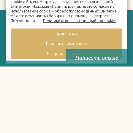
cookie и Яндекс Метрику для изучения пользовательской
активности. Нажимая «Принять все», вы даете
согласие
на
использование cookie и обработку своих данных. Вы также
можете ограничить сбор данных с помощью настроек.
Подробности — в
Политике использования файлов cookie.
©
Бизнес-отель «Евразия»
Принять все
2026, Официальный сайт
Принять необходимые
Настроить параметры
Написать отзыв
Правовая информация
Политика обработки персональных данных
Политика использования файлов cookie