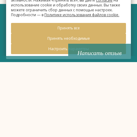
активности. Нажимая «Принять все», вы даете
согласие
на
использование cookie и обработку своих данных. Вы также
можете ограничить сбор данных с помощью настроек.
Подробности — в
Политике использования файлов cookie.
©
Бизнес-отель «Евразия»
Принять все
2026, Официальный сайт
Принять необходимые
Настроить параметры
Написать отзыв
Правовая информация
Политика обработки персональных данных
Политика использования файлов cookie
19:43
Время
MSK+2 (UTC+6)