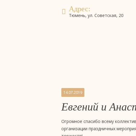
Адрес:
Тюмень, ул. Советская, 20
Бронирование
система онлайн-бронирова
номеров
Отзывы
14.07.2019
Евгений и Ана
на
бизнес-
Огромное спасибо всему коллектив
организации праздничных мероприя
торжеств!