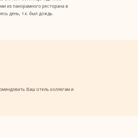
ами из панорамного ресторана в
сь день, т.к. был дождь.
комендовать Ваш отель коллегам и