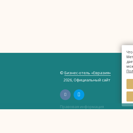
Что
Мет
дае
мож
Пол
©
Бизнес-отель «Евразия»
2026, Официальный сайт
Правовая информация
Политика обработки персональных 
Политика использования файлов cook