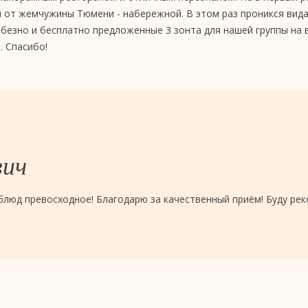
ы от жемчужины Тюмени - набережной. В этом раз проникся вид
безно и бесплатно предложенные 3 зонта для нашей группы на ве
. Спасибо!
вич
блюд превосходное! Благодарю за качественный приём! Буду ре