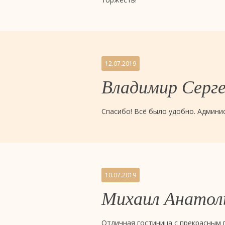
отель
4
звезды
12.07.2019
«Евразия»,
Владимир Серге
Тюмень
Спасибо! Всё было удобно. Админи
10.07.2019
Михаил Анатол
Отличная гостиница с прекрасным 