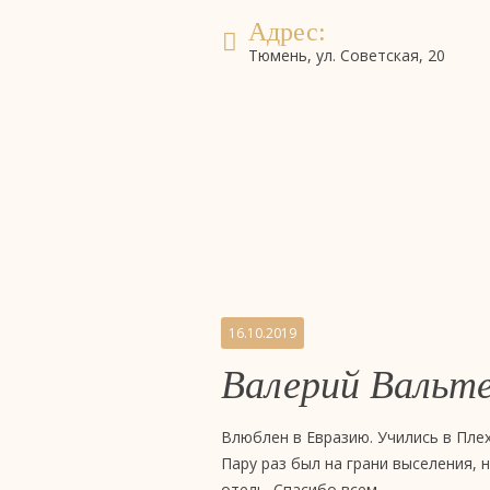
Адрес:
Тюмень, ул. Советская, 20
Бронирование
система онлайн-бронирова
номеров
Отзывы
16.10.2019
Валерий Вальт
на
бизнес-
Влюблен в Евразию. Учились в Плех
Пару раз был на грани выселения, 
отель. Спасибо всем.