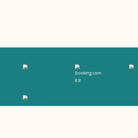
данных
ie