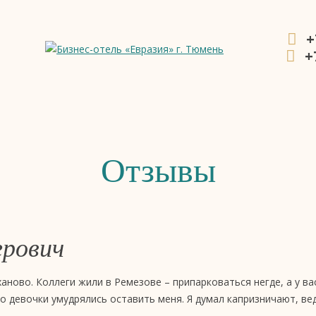
+
+
ния
Отзывы
ерович
аново. Коллеги жили в Ремезове – припарковаться негде, а у ва
но девочки умудрялись оставить меня. Я думал капризничают, вед