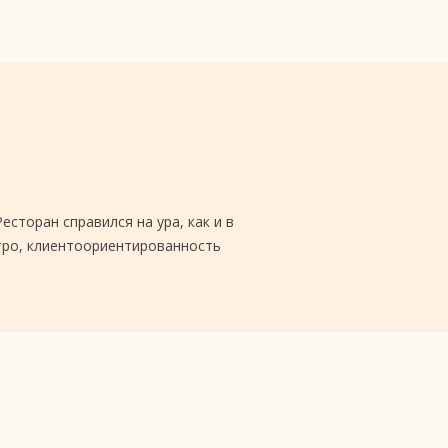
сторан справился на ура, как и в
тро, клиентоориентированность