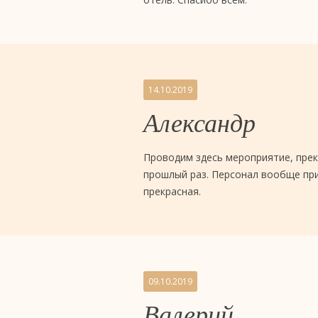
отель
4
звезды
14.10.2019
«Евразия»,
Александр
Тюмень
Проводим здесь мероприятие, прекр
прошлый раз. Персонал вообще пр
прекрасная.
09.10.2019
Валерий