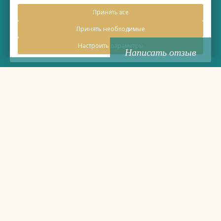
©
Бизнес-отель «Евразия»
Принять все
2026, Официальный сайт
Принять необходимые
Настроить параметры
Написать отзыв
Правовая информация
Политика обработки персональных данных
Политика использования файлов cookie