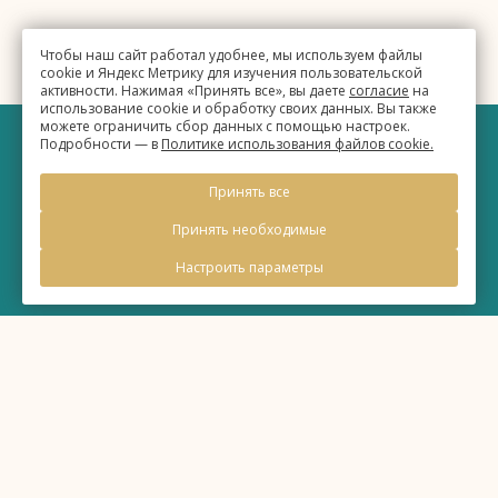
Чтобы наш сайт работал удобнее, мы используем файлы
cookie и Яндекс Метрику для изучения пользовательской
активности. Нажимая «Принять все», вы даете
согласие
на
использование cookie и обработку своих данных. Вы также
можете ограничить сбор данных с помощью настроек.
Подробности — в
Политике использования файлов cookie.
©
Бизнес-отель «Евразия»
Принять все
2026, Официальный сайт
Принять необходимые
Настроить параметры
Правовая информация
Политика обработки персональных данных
Политика использования файлов cookie
00:36
Время
MSK+2 (UTC+6)