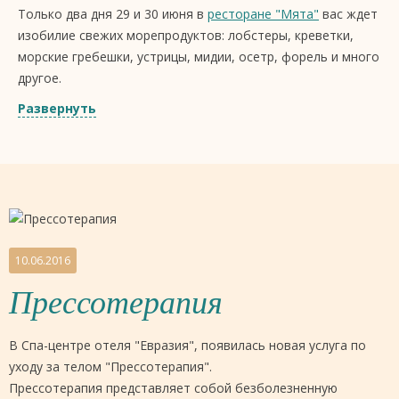
Только два дня 29 и 30 июня в
ресторане "Мята"
вас ждет
изобилие свежих морепродуктов: лобстеры, креветки,
морские гребешки, устрицы, мидии, осетр, форель и много
другое.
Друзья, вам остается лишь выбрать, после чего удобно
Развернуть
устроиться за столиком под открытым небом, неспешным
взглядом окидывая виды родного города и предвкушая
вкус приготовленных морских изысков с хорошим бокалом
вина...
Стоимость от 200 рублей за 100 грамм морской
гастрономии.
10.06.2016
Начало в 19:00
Прессотерапия
Телефон для бронирования столиков: +7 (3452) 33-00-35
Ждем Вас по адресу: Советская, д.20
Бизнес отель
В Спа-центре отеля "Евразия", появилась новая услуга по
«Евразия».
уходу за телом "Прессотерапия".
Прессотерапия представляет собой безболезненную