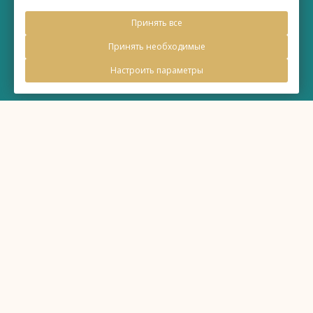
©
Бизнес-отель «Евразия»
Принять все
2026, Официальный сайт
Принять необходимые
Настроить параметры
Правовая информация
Политика обработки персональных данных
Политика использования файлов cookie