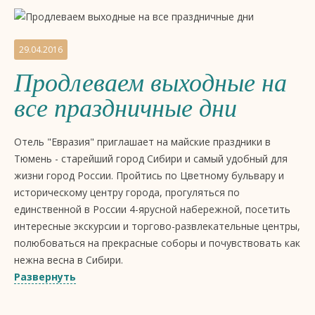
социального проекта "Эти дети".
Подарите в этот день тепло не только вашим близким, но и
29.04.2016
тем, кто в нем особенно нуждается, т.к. все средства с
Продлеваем выходные на
продажи билетов будут переданы в Тюменское отделение
Российского детского фонда.
все праздничные дни
В программе бранча:
Отель "Евразия" приглашает на майские праздники в
шведский стол с изобилием блюд русской, французской,
Тюмень - старейший город Сибири и самый удобный для
итальянской кухни на любой вкус и возраст
жизни город России. Пройтись по Цветному бульвару и
живая музыка
историческому центру города, прогуляться по
единственной в России 4-ярусной набережной, посетить
самые добрые детские аниматоры Тюмени
интересные экскурсии и торгово-развлекательные центры,
кулинарные и творческие мастер-классы
полюбоваться на прекрасные соборы и почувствовать как
нежна весна в Сибири.
приятные сюрпризы
Спецпредложения от отеля:
Развернуть
фотосъемка счастливых моментов семейного
-тариф Выходного дня со скидкой 20% на проживание, в
мероприятия
стоимость номера входит завтрак, мини-бар, посещение